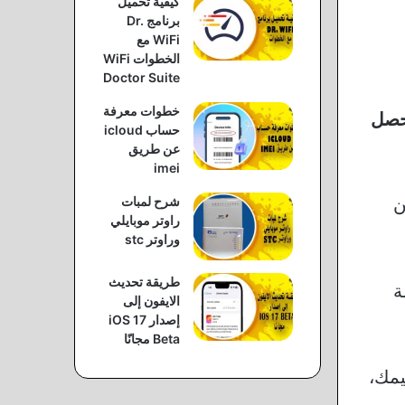
كيفية تحميل
برنامج Dr.
WiFi مع
الخطوات WiFi
Doctor Suite
خطوات معرفة
حصل
حساب icloud
عن طريق
imei
شرح لمبات
ن
راوتر موبايلي
وراوتر stc
طريقة تحديث
ة
الايفون إلى
إصدار iOS 17
Beta مجانًا
يمك،