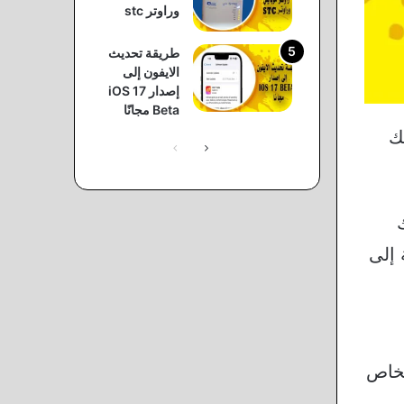
وراوتر stc
طريقة تحديث
الايفون إلى
إصدار iOS 17
Beta مجانًا
ك
الصفحة
الصفحة
التالية
السابقة
 إلى
لخاص