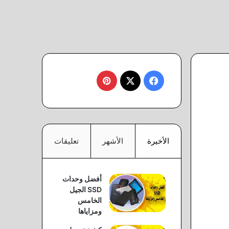
‫X
فيسبوك
بينتيريست
الأخيرة
الأشهر
تعليقات
أفضل وحدات
SSD الجيل
الخامس
ومزاياها