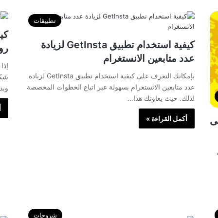
تطبيقات
كي
كيفية استخدام تطبيق GetInsta لزيادة
رو
عدد متابعين الانستغرام
إذا
بإمكانك التعرف على كيفية استخدام تطبيق GetInsta لزيادة
شكل
عدد متابعين الانستغرام بسهولة عبر اتباع الخطوات المخصصة
وبد
لذلك. حيث يعاونك هذا…
أ
أكمل القراءة »
ى
شروحات