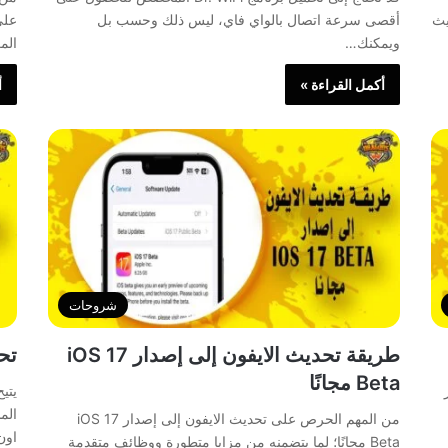
يث
أقصى سرعة اتصال بالواي فاي، ليس ذلك وحسب بل
على
ويمكنك…
الم
أكمل القراءة »
أ
شروحات
طريقة تحديث الايفون إلى إصدار iOS 17
تحم
Beta مجانًا
يتي
الم
من المهم الحرص على تحديث الايفون إلى إصدار iOS 17
اون
Beta مجانًا؛ لما يتضمنه من مزايا متطورة ووظائف متقدمة