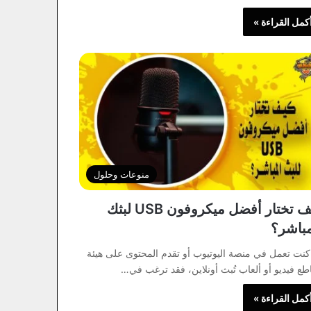
كمل القراءة »
منوعات وحلول
كيف تختار أفضل ميكروفون USB لبثك
مباشر؟
كنت تعمل في منصة اليوتيوب أو تقدم المحتوى على هيئة
طع فيديو أو ألعاب تُبث أونلاين، فقد ترغب في…
كمل القراءة »