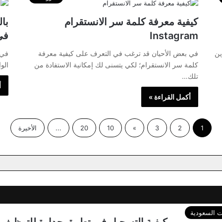
كيفية معرفة كلمة سر الانستقرام
با
Instagram
في
ين
في بعض الأحيان قد ترغب في التعرف على كيفية معرفة
في 
كلمة سر الانستقرام؛ لكي يتسنى لك إمكانية الاستفادة من
الو
تلك…
أ
أكمل القراءة »
1
2
3
»
10
20
...
الأخيرة
 السعودية