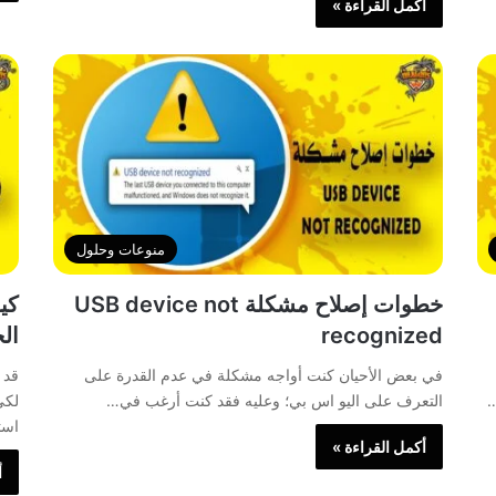
أكمل القراءة »
منوعات وحلول
خطوات إصلاح مشكلة USB device not
كي
recognized
ال
في بعض الأحيان كنت أواجه مشكلة في عدم القدرة على
قد 
…
التعرف على اليو اس بي؛ وعليه فقد كنت أرغب في…
لكي
است
أكمل القراءة »
أ