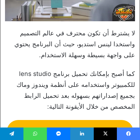
لا يشترط أن تكون محترف في عالم التصميم
واستخدا لينس استديو، حيث أن البرنامج يحتوي
على واجهة بسيطة وسهلة الاستخدام.
كما أصبح بإمكانك تحميل برنامج lens studio
للكمبيوتر واستخدامه على أنظمة ويندوز وماك
بجميع إصداراتهم بسهوله بعد تحميل الرابط
المخصص من خلال الأيقونة التالية:
تحميل برنامج lens studio للكمبيوتر
يسبوك
‫X
لينكدإن
ماسنجر
واتساب
تيلقرام