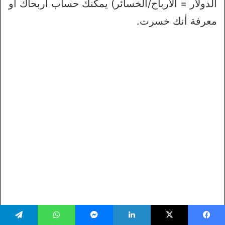
الدولار = الأرباح/الخسائر) يمكنك حساب أربحاك أو
معرفة أنك خسرت.
يسبوك
‫X
لينكدإن
ماسنجر
واتساب
تيلقرام