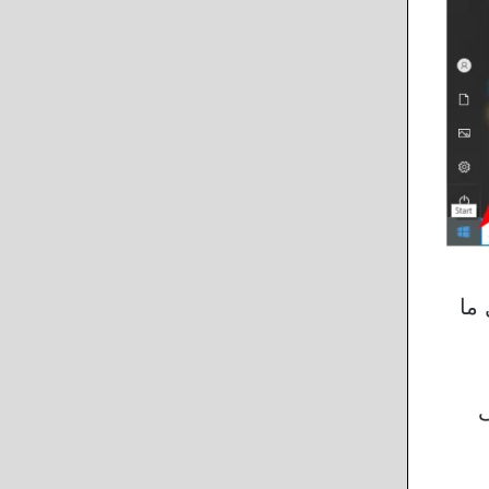
 ما
ى