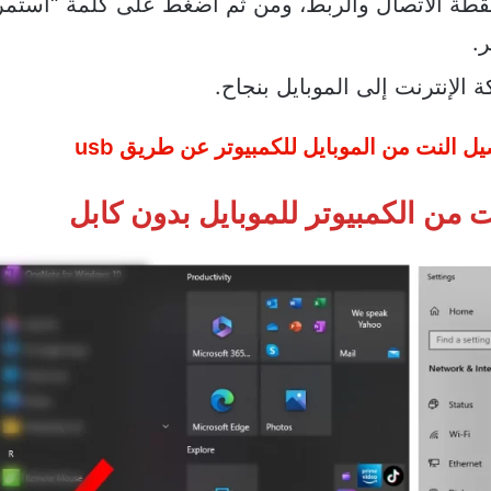
نقطة الاتصال والربط، ومن ثم اضغط على كلمة “استمر
ر.
لإنترنت إلى الموبايل بنجاح.
ل النت من الموبايل للكمبيوتر عن طريق usb
 من الكمبيوتر للموبايل بدون كابل