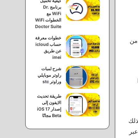
كيفية تحميل
برنامج Dr.
WiFi مع
الخطوات WiFi
Doctor Suite
خطوات معرفة
من
حساب icloud
عن طريق
imei
شرح لمبات
راوتر موبايلي
وراوتر stc
طريقة تحديث
الايفون إلى
إصدار iOS 17
Beta مجانًا
ذلك
 عبر