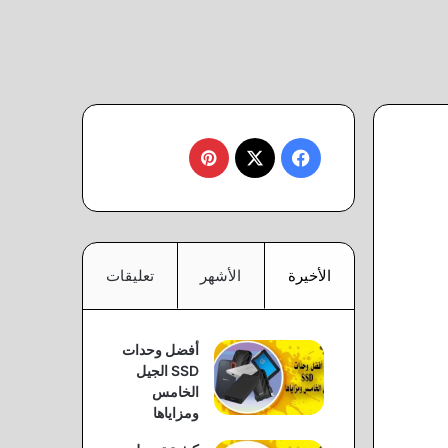
‫X
فيسبوك
بينتيريست
الأخيرة
الأشهر
تعليقات
أفضل وحدات
SSD الجيل
الخامس
ومزاياها