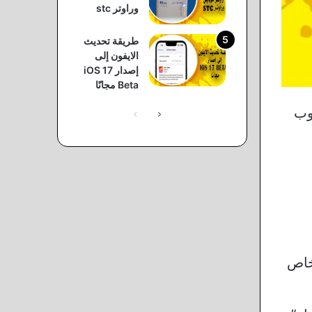
وراوتر stc
طريقة تحديث
الايفون إلى
إصدار iOS 17
Beta مجانًا
 توب
الصفحة
الصفحة
التالية
السابقة
خاص