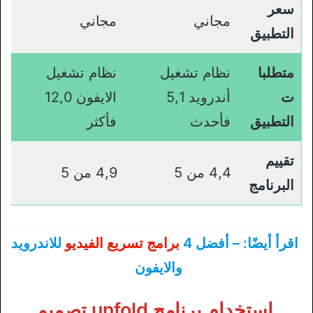
سعر
مجاني
مجاني
التطبيق
متطلبا
نظام تشغيل
نظام تشغيل
ت
أندرويد 5,1
الايفون 12,0
التطبيق
فأحدث
فأكثر
تقييم
4,4 من 5
4,9 من 5
البرنامج
اقرأ أيضًا: – أفضل 4
برامج تسريع الفيديو
للاندرويد
والايفون
استخدام برنامج unfold تصميم