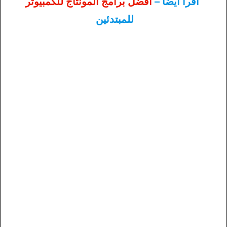
اقرأ أيضًا –
أفضل برامج المونتاج للكمبيوتر
للمبتدئين