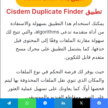
تطبيق Cisdem Duplicate Finder
يمكنك استخدام هذا التطبيق بسهولة والاستفادة
من أداة متقدمة تدعى algorithms، والتي تتيح لك
سهولة مقارنة الملفات وفقًا إلى المحتوى قبل
حذفها، كما يشتمل التطبيق على محرك مسح
متقدم قابل للتكوين.
حيث يوفر لك فرصة التحكم في نوع الملفات
والمكان الذي تنوي نقل الملفات المحذوفة بها ليتم
فحصها أولًا، كما يعاونك على تسهيل عملية العثور
على الصور ومقاطع الفيديو والموسيقى.
يسبوك
‫X
لينكدإن
ماسنجر
واتساب
تيلقرام