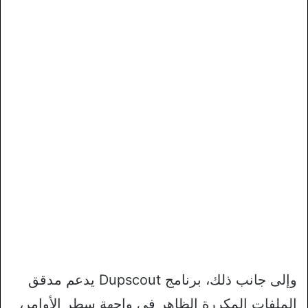
وإلى جانب ذلك، برنامج Dupscout يدعم مدقق
الملفات المكررة الظاهر في واجهة سطر الأوامر،