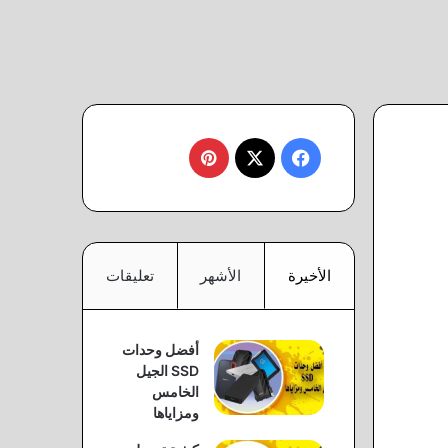
‫X
فيسبوك
بينتيريست
الأخيرة
الأشهر
تعليقات
أفضل وحدات
SSD الجيل
الخامس
ومزاياها