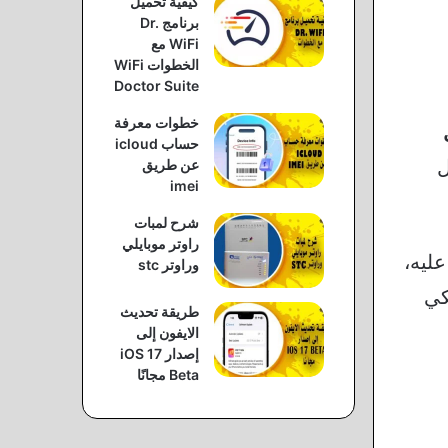
كيفية تحميل
برنامج Dr.
WiFi مع
الخطوات WiFi
Doctor Suite
خطوات معرفة
حساب icloud
ل
عن طريق
imei
شرح لمبات
راوتر موبايلي
عليه،
وراوتر stc
كي
طريقة تحديث
الايفون إلى
إصدار iOS 17
Beta مجانًا