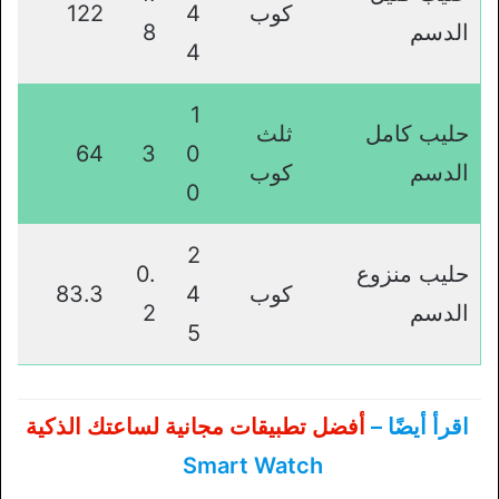
كوب
4
122
الدسم
8
4
1
حليب كامل
ثلث
64
3
0
الدسم
كوب
0
2
حليب منزوع
0.
كوب
4
83.3
الدسم
2
5
اقرأ أيضًا –
أفضل تطبيقات مجانية لساعتك الذكية
Smart Watch