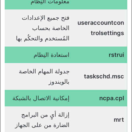
معلومات النِظام
فتح جميع الإعدادات
useraccountcon
الخاصة بحساب
trolsettings
المُستخدم والتحكُم بها
rstrui
استعادة النِظام
جدولة المهام الخاصة
taskschd.msc
بالويندوز
ncpa.cpl
إمكانية الاتصال بالشبكة
إزالة أيٍ من البرامج
mrt
الضارة من على الجهاز