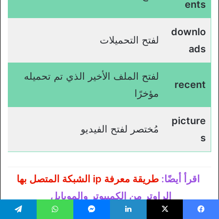
ents
downlo
لفتح التحميلات
ads
لفتح الملف الأخير الذي تم تحميله
recent
مؤخرًا
picture
مُختصر لفتح الفيديو
s
اقرأ أيضًا:
طريقة معرفة ip الشبكة المتصل بها
الراوتر من الكمبيوتر والموبايل
يسبوك
‫X
لينكدإن
ماسنجر
واتساب
تيلقرام