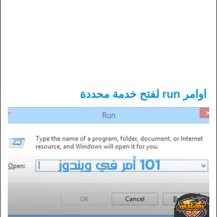
اوامر run لفتح خدمة محددة