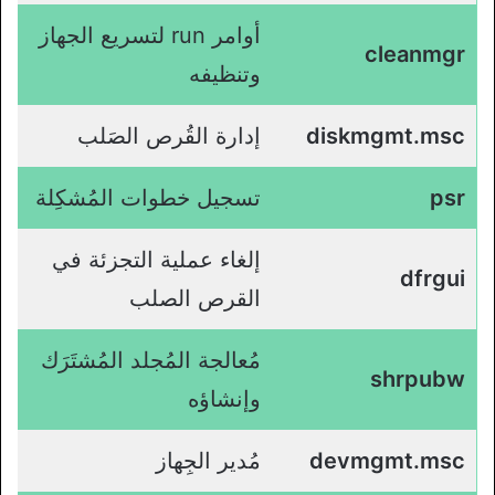
أوامر run لتسريع الجهاز
cleanmgr
وتنظيفه
diskmgmt.msc
إدارة القُرص الصَلب
psr
تسجيل خطوات المُشكِلة
إلغاء عملية التجزئة في
dfrgui
القرص الصلب
مُعالجة المُجلد المُشتَرَك
shrpubw
وإنشاؤه
devmgmt.msc
مُدير الجِهاز