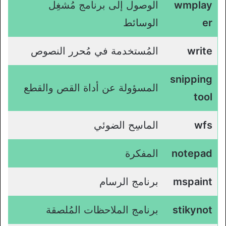
wmplay
الوصول إلى برنامج مُشغِل
er
الوسائط
write
المُستخدمة في مُحرر النصوص
snipping
المسؤولة عن أداة القص والقطع
tool
wfs
الماسِح الضوئي
notepad
المفكرة
mspaint
برنامج الرسام
stikynot
برنامج الملاحظات المُلصقة