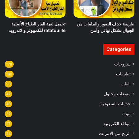
طريقة حذف الصور والملفات من
تحميل لعبة الفار الطباخ الأصلية
الجوال بشكل نهائي وآمن
ratatouille للكمبيوتر والاندرويد
Categories
شروحات
178
تطبيقات
160
العاب
93
منوعات وحلول
42
خدمات السعودية
40
بنوك
32
مواقع الكترونية
27
الربح من الانترنت
24