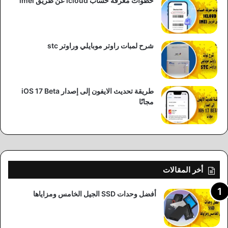
خطوات معرفة حساب icloud عن طريق imei
شرح لمبات راوتر موبايلي وراوتر stc
طريقة تحديث الايفون إلى إصدار iOS 17 Beta
مجانًا
أخر المقالات
أفضل وحدات SSD الجيل الخامس ومزاياها