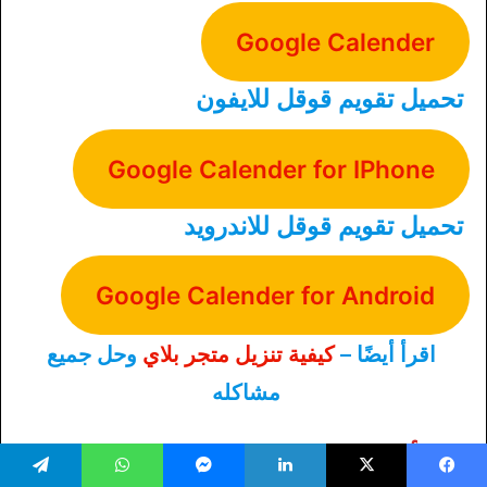
Google Calender
تحميل تقويم قوقل للايفون
Google Calender for IPhone
تحميل تقويم قوقل للاندرويد
Google Calender for Android
اقرأ أيضًا –
كيفية تنزيل متجر بلاي
وحل جميع
مشاكله
الأسئلة الشائعة عن تقويم جوجل
يسبوك
‫X
لينكدإن
ماسنجر
واتساب
تيلقرام