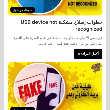
منوعات وحلول
خطوات إصلاح مشكلة USB device not
recognized
في بعض الأحيان كنت أواجه مشكلة في عدم القدرة على التعرف
على اليو اس بي؛ وعليه فقد كنت أرغب في…
أكمل القراءة »
منوعات وحلول