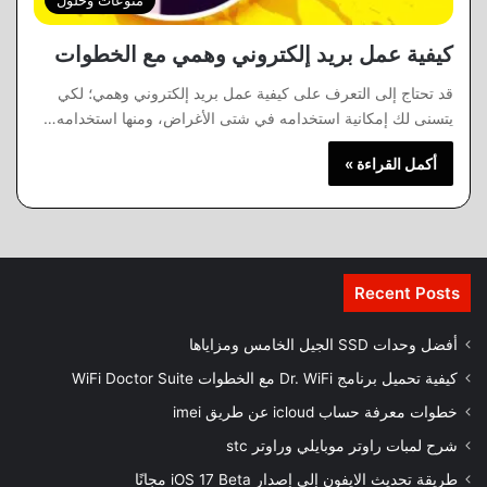
كيفية عمل بريد إلكتروني وهمي مع الخطوات
قد تحتاج إلى التعرف على كيفية عمل بريد إلكتروني وهمي؛ لكي
يتسنى لك إمكانية استخدامه في شتى الأغراض، ومنها استخدامه…
أكمل القراءة »
Recent Posts
أفضل وحدات SSD الجيل الخامس ومزاياها
كيفية تحميل برنامج Dr. WiFi مع الخطوات WiFi Doctor Suite
خطوات معرفة حساب icloud عن طريق imei
شرح لمبات راوتر موبايلي وراوتر stc
طريقة تحديث الايفون إلى إصدار iOS 17 Beta مجانًا