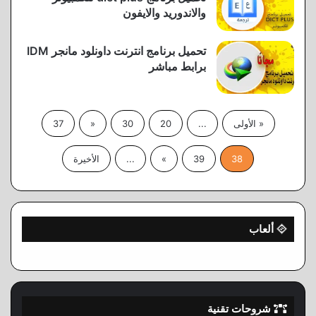
والاندوريد والايفون
تحميل برنامج انترنت داونلود مانجر IDM
برابط مباشر
« الأولى
...
20
30
«
37
38
39
»
...
الأخيرة
ألعاب
شروحات تقنية