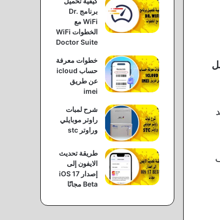
كيفية تحميل
برنامج Dr.
WiFi مع
الخطوات WiFi
Doctor Suite
خطوات معرفة
ل
حساب icloud
عن طريق
imei
شرح لمبات
د
راوتر موبايلي
وراوتر stc
طريقة تحديث
ف
الايفون إلى
إصدار iOS 17
Beta مجانًا