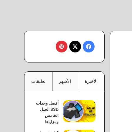
‫X
فيسبوك
بينتيريست
الأخيرة
الأشهر
تعليقات
أفضل وحدات
SSD الجيل
الخامس
ومزاياها