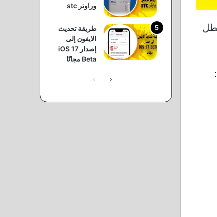
وراوتر stc
عطل
طريقة تحديث
الايفون إلى
إصدار iOS 17
Beta مجانًا