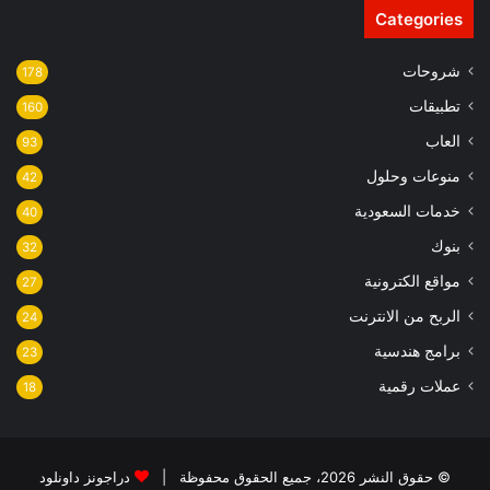
Categories
شروحات
178
تطبيقات
160
العاب
93
منوعات وحلول
42
خدمات السعودية
40
بنوك
32
مواقع الكترونية
27
الربح من الانترنت
24
برامج هندسية
23
عملات رقمية
18
© حقوق النشر 2026، جميع الحقوق محفوظة |
دراجونز داونلود