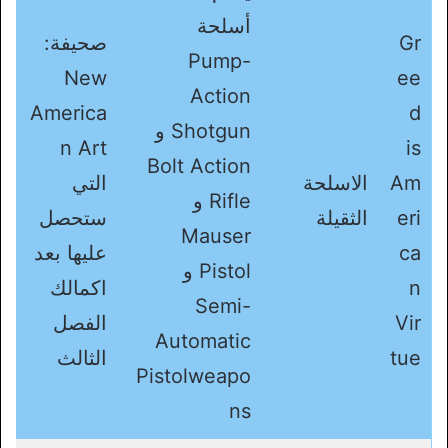
أسلحة
Gr
صحيفة:
Pump-
New
ee
Action
America
d
Shotgun و
n Art
is
Bolt Action
Am
الاسلحة
التي
Rifle و
eri
الثقيلة
ستحصل
Mauser
ca
عليها بعد
Pistol و
n
اكمالك
Semi-
Vir
الفصل
Automatic
tue
الثالث
Pistolweapo
ns