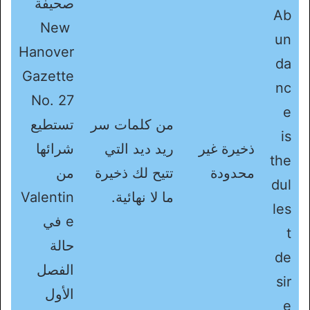
صحيفة
Ab
New
un
Hanover
da
Gazette
nc
No. 27
e
من كلمات سر
تستطيع
is
ذخيرة غير
ريد ديد التي
شرائها
the
محدودة
تتيح لك ذخيرة
من
dul
ما لا نهائية.
Valentin
les
e في
t
حالة
de
الفصل
sir
الأول
e