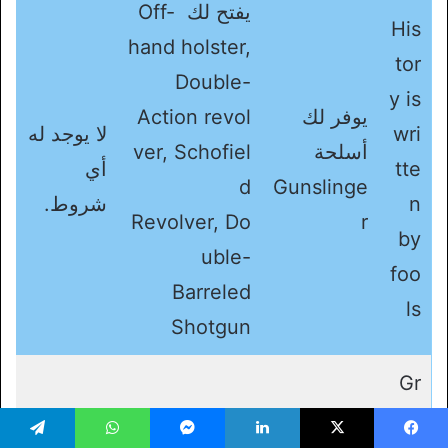
يفتح لك Off-
His
hand holster,
tor
Double-
y is
يوفر لك
Action revol
wri
لا يوجد له
أسلحة
ver, Schofiel
tte
أي
d
Gunslinge
n
شروط.
Revolver, Do
r
by
uble-
foo
Barreled
ls
Shotgun
Gr
ee
يسبوك
‫X
لينكدإن
ماسنجر
واتساب
تيلقرام