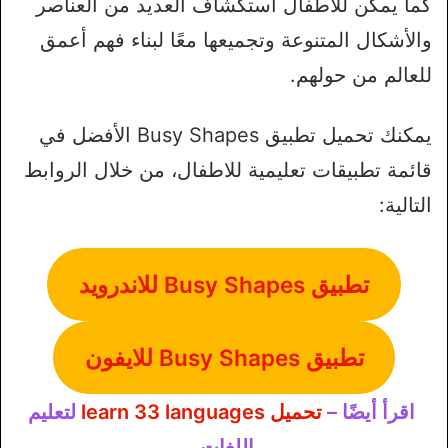
كما يمكن للأطفال استكشاف العديد من العناصر
والأشكال المتنوعة وتجميعها معًا لبناء فهم أعمق
للعالم من حولهم.
يمكنك تحميل تطبيق Busy Shapes الأفضل في
قائمة تطبيقات تعليمية للاطفال، من خلال الروابط
التالية:
تطبيق Busy Shapes للاندرويد
تطبيق Busy Shapes للايفون
اقرأ أيضًا –
تحميل learn 33 languages
لتعليم
اللغات