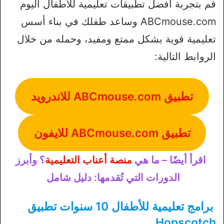
قم بتجربة أفضل تطبيقات تعليمية للاطفال اليوم
ABCmouse.com وساعد طفلك في بناء أسس
تعليمية قوية بشكل ممتع ومفيد، وحمله من خلال
الروابط التالية:
تطبيق ABCmouse.com للاندرويد
تطبيق ABCmouse.com للايفون
اقرأ أيضًا – ما هي
منصة أعناب التعليمية
؟ وأبرز
الدورات التي تُقدمها: دليل شامل
برامج تعليمية للأطفال 10 سنوات تطبيق
Hopscotch