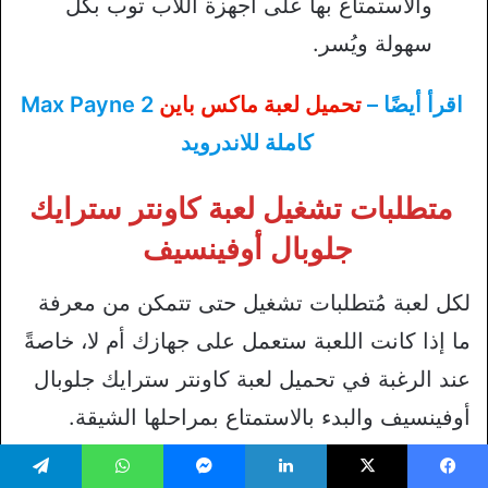
والاستمتاع بها على أجهزة اللاب توب بكل
سهولة ويُسر.
اقرأ أيضًا –
تحميل لعبة ماكس باين
Max Payne 2
كاملة للاندرويد
متطلبات تشغيل لعبة كاونتر سترايك
جلوبال أوفينسيف
لكل لعبة مُتطلبات تشغيل حتى تتمكن من معرفة
ما إذا كانت اللعبة ستعمل على جهازك أم لا، خاصةً
عند الرغبة في تحميل لعبة كاونتر سترايك جلوبال
أوفينسيف والبدء بالاستمتاع بمراحلها الشيقة.
فيما يلي متطلبات تشغيل لعبة كاونتر سترايك
يسبوك
‫X
لينكدإن
ماسنجر
واتساب
تيلقرام