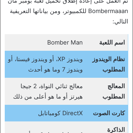
تم العمل على إعادة إطلاق تحميل لعبة بومبر مان
Bombermaaan للكمبيوتر، ومن بياناتها التعريفية
التالي:
اسم اللعبة
Bomber Man
نظام الويندوز
ويندوز XP، أو ويندوز فيستا، أو
المطلوب
ويندوز 7 وما هو أحدث
المعالج
معالج ثنائي النواة، 2 جيجا
المطلوب
هيرتز أو ما هو أعلى من ذلك
كارت الصوت
DirectX كومباتابل
الذاكرة