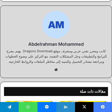
Abdelrahman Mohammed
كاتب ومحرر تقني عربي ومشرف موقع Dragons Download. يهتم بشرح
البرامج والتطبيقات وحل المشكلات التقنية، مع التركيز على وضوح الخطوات
ومراجعة مصادر التحميل والتنبيه إلى مخاطر الملفات والروابط الخارجية.
موقع
الويب
مقالات ذات صلة
يسبوك
‫X
لينكدإن
ماسنجر
واتساب
تيلقرام