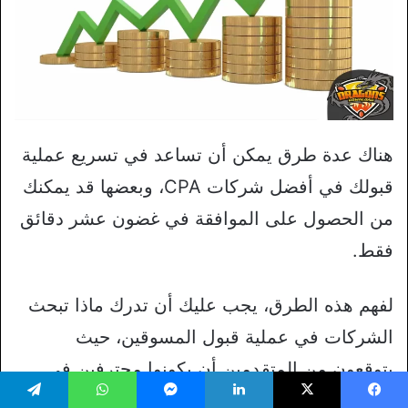
هناك عدة طرق يمكن أن تساعد في تسريع عملية
قبولك في أفضل شركات CPA، وبعضها قد يمكنك
من الحصول على الموافقة في غضون عشر دقائق
فقط.
لفهم هذه الطرق، يجب عليك أن تدرك ماذا تبحث
الشركات في عملية قبول المسوقين، حيث
يتوقعون من المتقدمين أن يكونوا محترفين في
مجال التسويق وقادرين على تحقيق قدرًا كبيرًا من
يسبوك
‫X
لينكدإن
ماسنجر
واتساب
تيلقرام