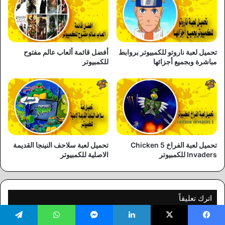
تحميل لعبة ناروتو للكمبيوتر بروابط
أفضل قائمة ألعاب عالم مفتوح
مباشرة وبجميع أجزائها
للكمبيوتر
تحميل لعبة الفراخ 5 Chicken
تحميل لعبة سلاحف النينجا القديمة
Invaders للكمبيوتر
الاصلية للكمبيوتر
اترك تعليقاً
لن يتم نشر عنوان بريدك الإلكتروني.
الحقول الإلزامية مشار إليها بـ
*
يسبوك
‫X
لينكدإن
ماسنجر
واتساب
تيلقرام