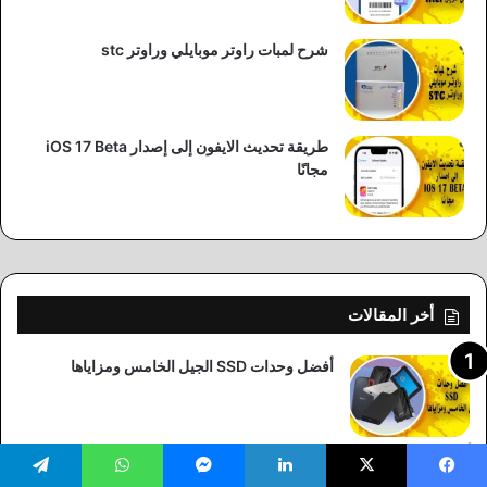
شرح لمبات راوتر موبايلي وراوتر stc
طريقة تحديث الايفون إلى إصدار iOS 17 Beta
مجانًا
أخر المقالات
أفضل وحدات SSD الجيل الخامس ومزاياها
كيفية تحميل برنامج Dr. WiFi مع الخطوات WiFi
Doctor Suite
يسبوك
‫X
لينكدإن
ماسنجر
واتساب
تيلقرام