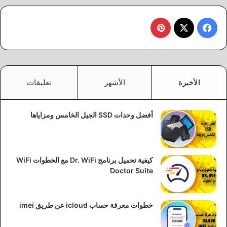
‫X
فيسبوك
بينتيريست
الأخيرة
الأشهر
تعليقات
أفضل وحدات SSD الجيل الخامس ومزاياها
كيفية تحميل برنامج Dr. WiFi مع الخطوات WiFi
Doctor Suite
خطوات معرفة حساب icloud عن طريق imei