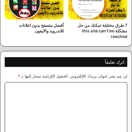
7 طرق مختلفة تمكنك من حل
أفضل متصفح بدون اعلانات
مشكلة this site can’t be
للاندرويد والايفون
reached
اترك تعليقاً
لن يتم نشر عنوان بريدك الإلكتروني.
الحقول الإلزامية مشار إليها بـ
*
ا
ل
ت
ع
ل
ي