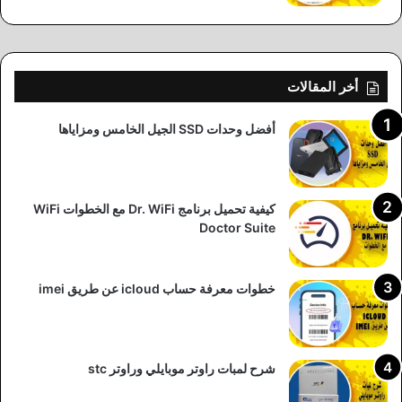
أخر المقالات
أفضل وحدات SSD الجيل الخامس ومزاياها
كيفية تحميل برنامج Dr. WiFi مع الخطوات WiFi
Doctor Suite
خطوات معرفة حساب icloud عن طريق imei
شرح لمبات راوتر موبايلي وراوتر stc