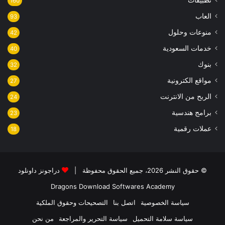
تطبيقات
160
العاب
93
منوعات وحلول
42
خدمات السعودية
40
بنوك
32
مواقع الكترونية
27
الربح من الانترنت
24
برامج هندسية
23
عملات رقمية
18
© حقوق النشر 2026، جميع الحقوق محفوظة |
دراجونز داونلود
Dragons Download
Softwares Academy
سياسة الخصوصية
اتصل بنا
التصحيحات وحقوق الملكية
سياسة سلامة التحميل
سياسة التحرير والمراجعة
من نحن