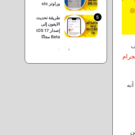
وراوتر stc
طريقة تحديث
الايفون إلى
إصدار iOS 17
Beta مجانًا
ف
يجرام
أنه
ن