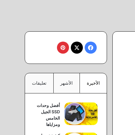
‫X
فيسبوك
بينتيريست
الأخيرة
الأشهر
تعليقات
أفضل وحدات
SSD الجيل
الخامس
ومزاياها