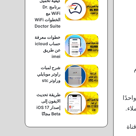
كيفية تحميل
برنامج Dr.
WiFi مع
الخطوات WiFi
Doctor Suite
خطوات معرفة
حساب icloud
عن طريق
imei
شرح لمبات
راوتر موبايلي
وراوتر stc
طريقة تحديث
احدًا
الايفون إلى
اء.
إصدار iOS 17
Beta مجانًا
ناة