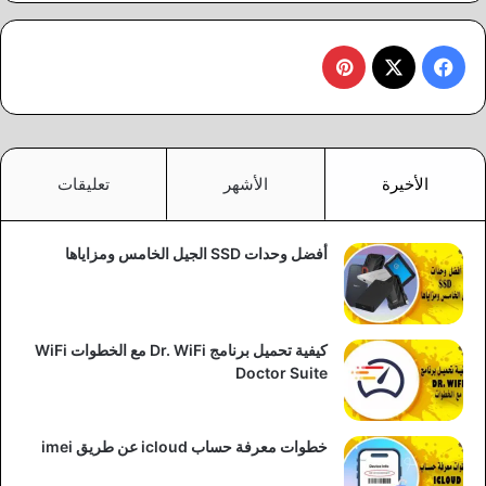
‫X
فيسبوك
بينتيريست
الأخيرة
الأشهر
تعليقات
أفضل وحدات SSD الجيل الخامس ومزاياها
كيفية تحميل برنامج Dr. WiFi مع الخطوات WiFi
Doctor Suite
خطوات معرفة حساب icloud عن طريق imei