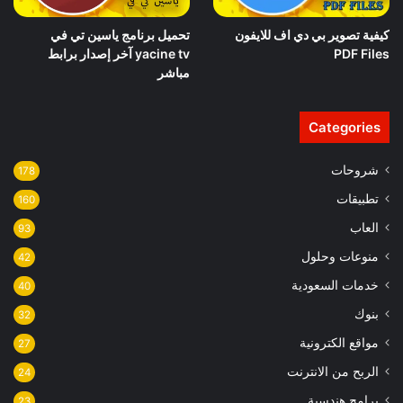
تحميل برنامج ياسين تي في
كيفية تصوير بي دي اف للايفون
yacine tv آخر إصدار برابط
PDF Files
مباشر
Categories
شروحات
178
تطبيقات
160
العاب
93
منوعات وحلول
42
خدمات السعودية
40
بنوك
32
مواقع الكترونية
27
الربح من الانترنت
24
برامج هندسية
23