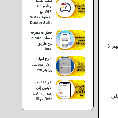
كيفية تحميل
برنامج Dr.
WiFi مع
الخطوات WiFi
Doctor Suite
خطوات معرفة
حساب icloud
عن طريق
علهم لا
imei
شرح لمبات
راوتر موبايلي
وراوتر stc
طريقة تحديث
الايفون إلى
إصدار iOS 17
لى
Beta مجانًا