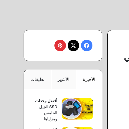
‫X
فيسبوك
بينتيريست
ي
الأخيرة
الأشهر
تعليقات
أفضل وحدات
SSD الجيل
الخامس
ومزاياها