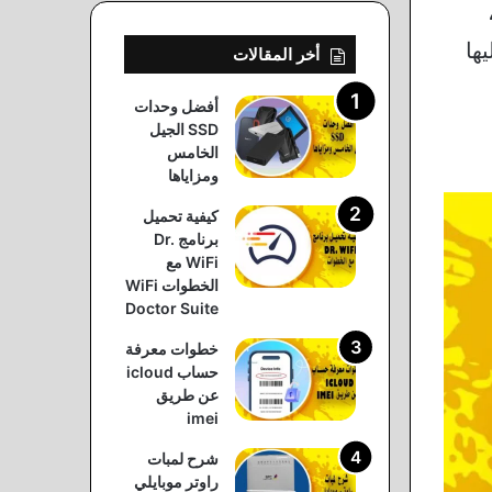
ت البريد الإلكتروني على الجيميل، يجب عليك فتح تطبيق Gmail،
ها
أخر المقالات
أفضل وحدات
SSD الجيل
الخامس
ومزاياها
كيفية تحميل
برنامج Dr.
WiFi مع
الخطوات WiFi
Doctor Suite
خطوات معرفة
حساب icloud
عن طريق
imei
شرح لمبات
راوتر موبايلي