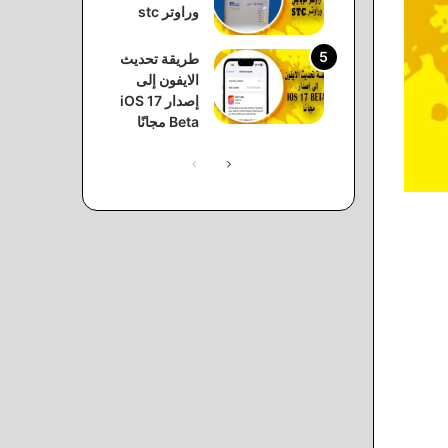
وراوتر stc
طريقة تحديث
الايفون إلى
إصدار iOS 17
Beta مجانًا