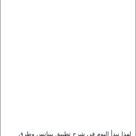
لهذا نبدأ اليوم في شرح تطبيق بينانس وطرق