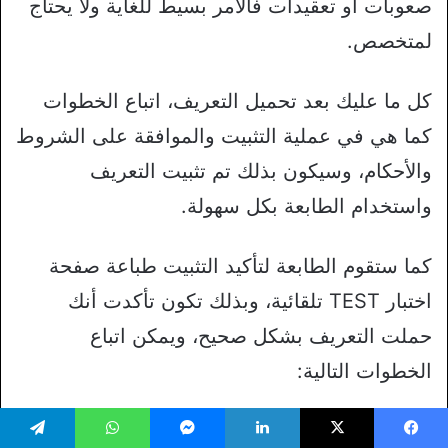
صعوبات أو تعقيدات فالأمر بسيط للغاية ولا يحتاج
لمتخصص.
كل ما عليك بعد تحميل التعريف، اتباع الخطوات
كما هي في عملية التثبيت والموافقة على الشروط
والأحكام، وسيكون بذلك تم تثبيت التعريف
واستخدام الطابعة بكل سهولة.
كما ستقوم الطابعة لتأكيد التثبيت طباعة صفحة
اختبار TEST تلقائية، وبذلك تكون تأكدت أنك
حملت التعريف بشكل صحيح، ويمكن اتباع
الخطوات التالية:
في نظام ويندوز 8، يتم النقر يمينًا بالماوس
يسبوك
‫X
لينكدإن
ماسنجر
واتساب
تيلقرام